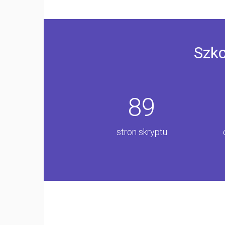
Szko
89
stron skryptu