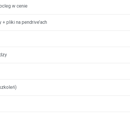
nocleg w cenie
+ pliki na pendrive’ach
dzy
szkoleń)