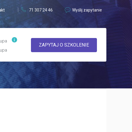
akt
71 307 24 46
Wyślij zapytanie
upa
ZAPYTAJ O SZKOLENIE
upa