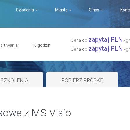
Szkolenia
Miasta
O nas
Kont
zapytaj PLN
Cena od
/gr
s trwania:
16 godzin
zapytaj PLN
Cena do
/gr
SZKOLENIA
POBIERZ PRÓBKĘ
sowe z MS Visio