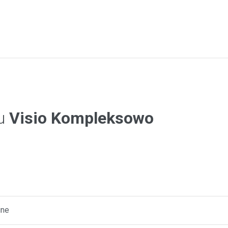
iu
Visio Kompleksowo
ine