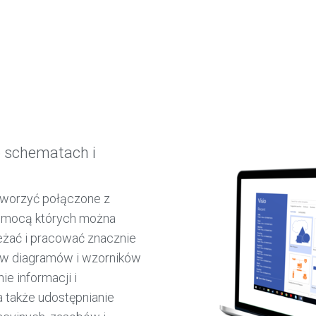
o schematach i
tworzyć połączone z
pomocą których można
eżać i pracować znacznie
ów diagramów i wzorników
e informacji i
 także udostępnianie