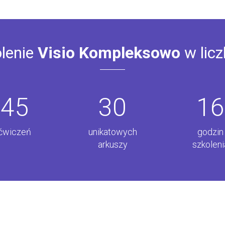
lenie
Visio Kompleksowo
w lic
45
30
16
ćwiczeń
unikatowych
godzin
arkuszy
szkoleni