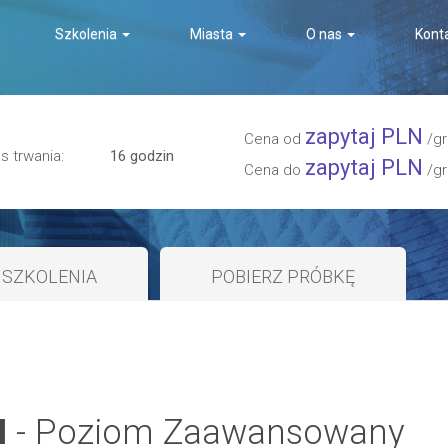
Szkolenia
Miasta
O nas
Kont
zapytaj PLN
Cena od
/gr
s trwania:
16 godzin
zapytaj PLN
Cena do
/gr
SZKOLENIA
POBIERZ PRÓBKĘ
I
- Poziom Zaawansowany