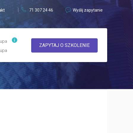
akt
71 307 24 46
Wyślij zapytanie
upa
ZAPYTAJ O SZKOLENIE
upa