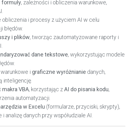
 formuły
, zależności i obliczenia warunkowe,
I.
 obliczenia i procesy z użyciem AI w celu
ji błędów.
uszy i plików
, tworząc zautomatyzowane raporty i
I.
andaryzować dane tekstowe
, wykorzystując modele
błędów.
 warunkowe i
graficzne wyróżnianie
danych,
inteligencję.
ć
makra VBA
, korzystając z
AI do pisania kodu
,
zenia automatyzacji.
narzędzia w Excelu
(formularze, przyciski, skrypty),
 i analizę danych przy współudziale AI.