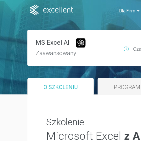
Dla Firm
MS Excel AI
Cza
Zaawansowany
O SZKOLENIU
PROGRAM 
Szkolenie
Microsoft Excel
z A