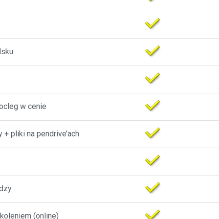
lsku
nocleg w cenie
+ pliki na pendrive’ach
dzy
koleniem (online)