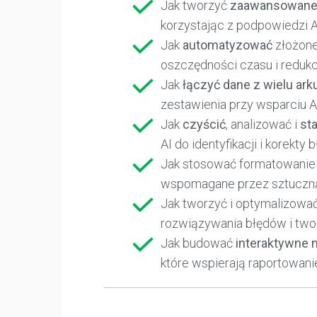
Jak tworzyć
zaawansowane
korzystając z podpowiedzi A
Jak
automatyzować
złożone
oszczędności czasu i redukc
Jak
łączyć dane z wielu ark
zestawienia przy wsparciu A
Jak
czyścić
, analizować i
st
AI do identyfikacji i korekty 
Jak stosować formatowanie
wspomagane przez sztuczną 
Jak tworzyć i optymalizowa
rozwiązywania błędów i twor
Jak budować
interaktywne 
które wspierają raportowanie