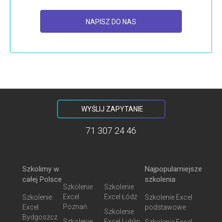
NAPISZ DO NAS
WYŚLIJ ZAPYTANIE
71 307 24 46
Szkolimy w
Najpopularniejsze
całej Polsce
szkolenia
Szkolenie
Szkolenie
Excel
Excel Łódź
Szkolenie
Szkolenie Excel
Poznań
Excel
podstawowe
Szkolenie
Bydgoszcz
Szkolenie
Excel Lublin