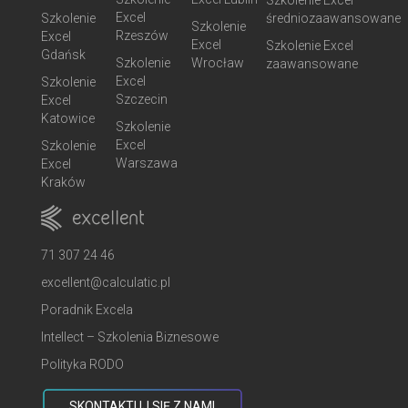
Szkolenie Excel
Excel
Szkolenie
średniozaawansowane
Szkolenie
Rzeszów
Excel
Excel
Szkolenie Excel
Gdańsk
Szkolenie
Wrocław
zaawansowane
Excel
Szkolenie
Szczecin
Excel
Katowice
Szkolenie
Excel
Szkolenie
Warszawa
Excel
Kraków
71 307 24 46
excellent@calculatic.pl
Poradnik Excela
Intellect – Szkolenia Biznesowe
Polityka RODO
SKONTAKTUJ SIĘ Z NAMI