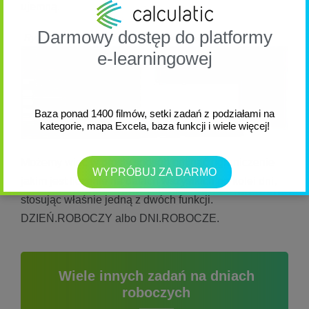
ujemną.
Darmowy dostęp do platformy
Rysunek 2. Excel dni robocze funkcja DZIEŃ.ROBOCZY
e-learningowej
Baza ponad 1400 filmów, setki zadań z podziałami na
kategorie, mapa Excela, baza funkcji i wiele więcej!
Możemy więc w prosty sposób ominąć ograniczenie
WYPRÓBUJ ZA DARMO
jakim jest liczenie na datach wszystkich po kolei dni,
stosując właśnie jedną z dwóch funkcji.
DZIEŃ.ROBOCZY albo DNI.ROBOCZE.
Wiele innych zadań na dniach
roboczych