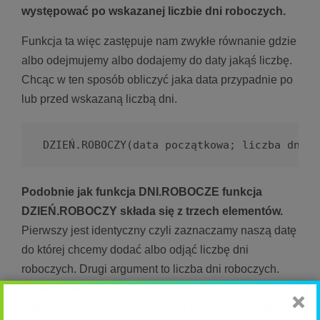
występować po wskazanej liczbie dni roboczych.
Funkcja ta więc zastępuje nam zwykłe równanie gdzie
albo odejmujemy albo dodajemy do daty jakąś liczbę.
Chcąc w ten sposób obliczyć jaka data przypadnie po
lub przed wskazaną liczbą dni.
DZIEŃ.ROBOCZY(data początkowa; liczba dni; 
Podobnie jak funkcja DNI.ROBOCZE funkcja
DZIEŃ.ROBOCZY składa się z trzech elementów.
Pierwszy jest identyczny czyli zaznaczamy naszą datę
do której chcemy dodać albo odjąć liczbę dni
roboczych. Drugi argument to liczba dni roboczych.
Jeżeli chcemy dodać liczbę dni to wpisujemy liczbę
dodatnią. Jeżeli chcemy odjąć to wpisujemy liczbę