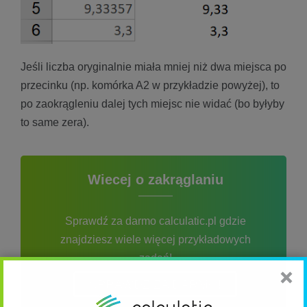
Jeśli liczba oryginalnie miała mniej niż dwa miejsca po
przecinku (np. komórka A2 w przykładzie powyżej), to
po zaokrągleniu dalej tych miejsc nie widać (bo byłyby
to same zera).
Wiecej o zakrąglaniu
Sprawdź za darmo calculatic.pl gdzie
znajdziesz wiele więcej przykładowych
zadań!
SPRAWDŹ ZA DARMO!