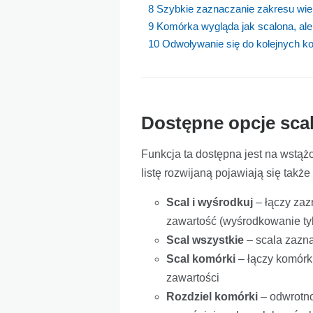
8
Szybkie zaznaczanie zakresu wie
9
Komórka wygląda jak scalona, ale 
10
Odwoływanie się do kolejnych k
Dostępne opcje sca
Funkcja ta dostępna jest na wstą
listę rozwijaną pojawiają się takż
Scal i wyśrodkuj
– łączy zaz
zawartość (wyśrodkowanie ty
Scal wszystkie
– scala zazna
Scal komórki
– łączy komórki
zawartości
Rozdziel komórki
– odwrotno