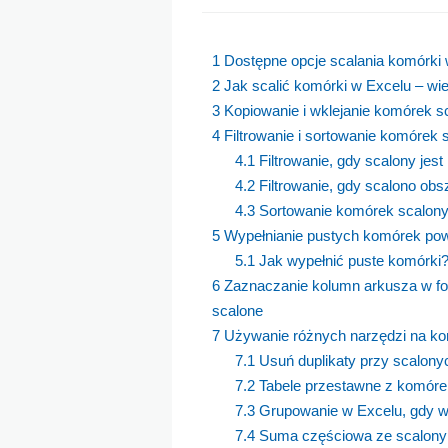
1
Dostępne opcje scalania komórki 
2
Jak scalić komórki w Excelu – wie
3
Kopiowanie i wklejanie komórek s
4
Filtrowanie i sortowanie komórek 
4.1
Filtrowanie, gdy scalony jes
4.2
Filtrowanie, gdy scalono obs
4.3
Sortowanie komórek scalon
5
Wypełnianie pustych komórek pows
5.1
Jak wypełnić puste komórki
6
Zaznaczanie kolumn arkusza w for
scalone
7
Używanie różnych narzędzi na k
7.1
Usuń duplikaty przy scalon
7.2
Tabele przestawne z komóre
7.3
Grupowanie w Excelu, gdy w 
7.4
Suma częściowa ze scalon