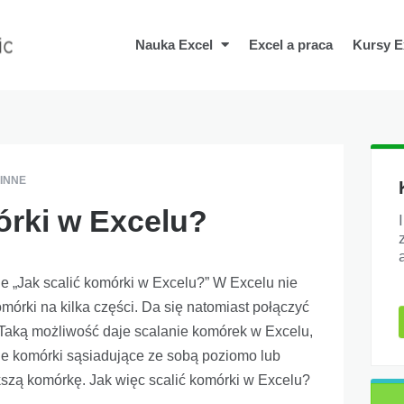
Nauka Excel
Excel a praca
Kursy E
INNE
órki w Excelu?
e „Jak scalić komórki w Excelu?” W Excelu nie
omórki na kilka części. Da się natomiast połączyć
 Taką możliwość daje scalanie komórek w Excelu,
ie komórki sąsiadujące ze sobą poziomo lub
szą komórkę. Jak więc scalić komórki w Excelu?