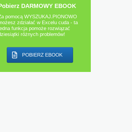
Pobierz DARMOWY EBOOK
Za pomocą WYSZUKAJ.PIONOWO
możesz zdziałać w Excelu cuda - ta
jedna funkcja pomoże rozwiązać
dziesiątki różnych problemów!
POBIERZ EBOOK