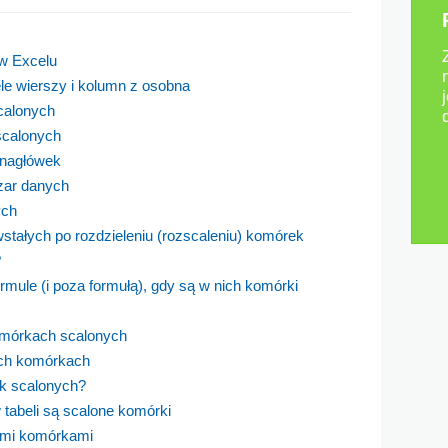
w Excelu
le wierszy i kolumn z osobna
calonych
scalonych
t nagłówek
zar danych
ych
tałych po rozdzieleniu (rozscaleniu) komórek
?
mule (i poza formułą), gdy są w nich komórki
omórkach scalonych
ych komórkach
k scalonych?
tabeli są scalone komórki
ymi komórkami