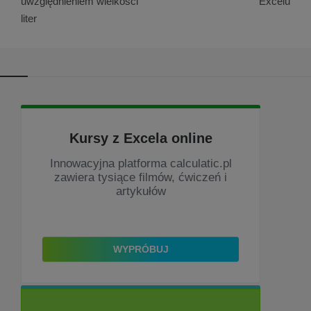
uwzględnieniem wielkości
Excelu
wpisu
liter
Kursy z Excela online
Innowacyjna platforma calculatic.pl
zawiera tysiące filmów, ćwiczeń i
artykułów
WYPRÓBUJ