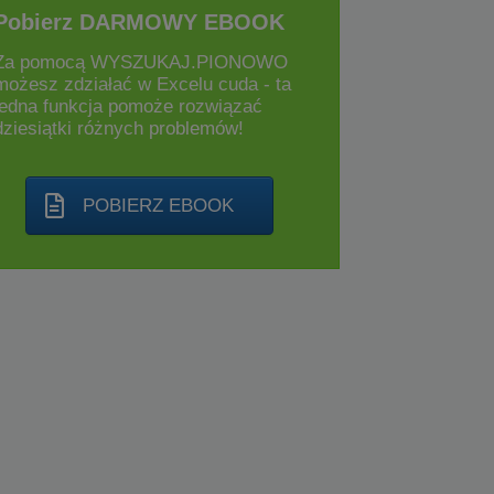
Pobierz DARMOWY EBOOK
Za pomocą WYSZUKAJ.PIONOWO
możesz zdziałać w Excelu cuda - ta
jedna funkcja pomoże rozwiązać
dziesiątki różnych problemów!
POBIERZ EBOOK