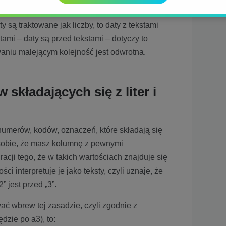
mi
ty są traktowane jak liczby, to daty z tekstami
stami – daty są przed tekstami – dotyczy to
aniu malejącym kolejność jest odwrotna.
składających się z liter i
umerów, kodów, oznaczeń, które składają się
ź sobie, że masz kolumnę z pewnymi
 racji tego, że w takich wartościach znajduje się
ści interpretuje je jako teksty, czyli uznaje, że
 jest przed „3”.
ać wbrew tej zasadzie, czyli zgodnie z
dzie po a3), to: