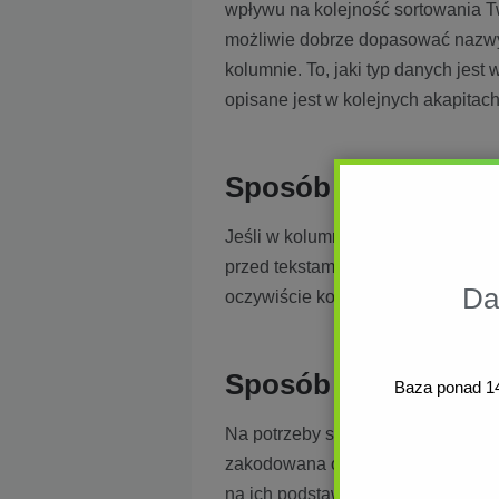
wpływu na kolejność sortowania T
możliwie dobrze dopasować nazwy o
kolumnie. To, jaki typ danych jest 
opisane jest w kolejnych akapitach
Sposób sortowania l
Jeśli w kolumnie znajdują się zarów
przed tekstami – dotyczy to sorto
Da
oczywiście kolejność jest odwrotna
Sposób sortowania l
Baza ponad 140
Na potrzeby sortowania, daty są tr
zakodowana odpowiednią liczbą. T
na ich podstawie kolejność.