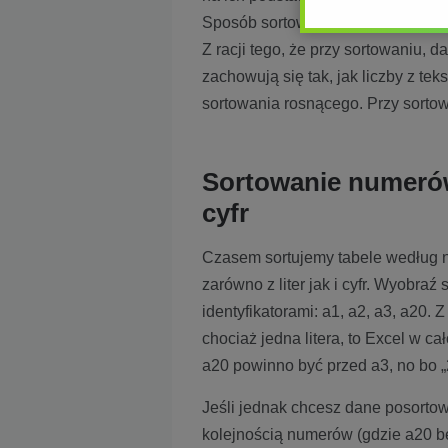
Sposób sortowania tekstów z data
Z racji tego, że przy sortowaniu, da
zachowują się tak, jak liczby z tek
sortowania rosnącego. Przy sortow
Sortowanie numerów 
cyfr
Czasem sortujemy tabele według n
zarówno z liter jak i cyfr. Wyobra
identyfikatorami: a1, a2, a3, a20. Z
chociaż jedna litera, to Excel w cało
a20 powinno być przed a3, no bo „2”
Jeśli jednak chcesz dane posortow
kolejnością numerów (gdzie a20 bę