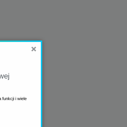
wej
funkcji i wiele