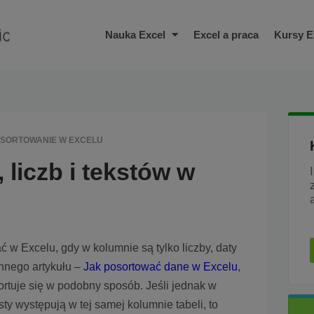
Nauka Excel
Excel a praca
Kursy E
SORTOWANIE W EXCELU
 liczb i tekstów w
ać w Excelu, gdy w kolumnie są tylko liczby, daty
innego artykułu –
Jak posortować dane w Excelu
,
rtuje się w podobny sposób. Jeśli jednak w
sty występują w tej samej kolumnie tabeli, to