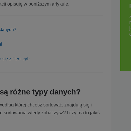
acji opisuję w poniższym artykule.
 danych?
mi
ę z liter i cyfr
 są różne typy danych?
edług której chcesz sortować, znajdują się i
enie sortowania wtedy zobaczysz? I czy ma to jakiś