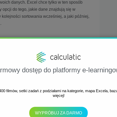
woich danych. Excel chce tylko w ten sposób
pcji do tego, jakie dane znajdują się w
w kolejności sortowania wcześniej, a jaki później,
.
iczb z tekstami
no teksty, jak i liczby, to liczby umieszczane są
wania rosnącego. Przy sortowaniu malejącym
rmowy dostęp do platformy e-learningo
.
iczb z datami
0 filmów, setki zadań z podziałami na kategorie, mapa Excela, baza 
więcej!
aktowane jako liczby – każdej data jest
e właśnie liczby są porównywane i ustalana jest
WYPRÓBUJ ZA DARMO